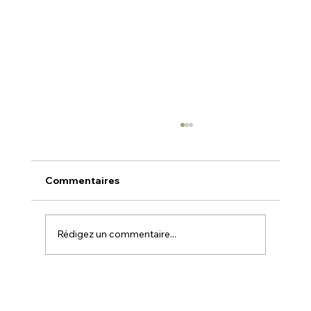
Commentaires
Techniques d'isolation
Rédigez un commentaire...