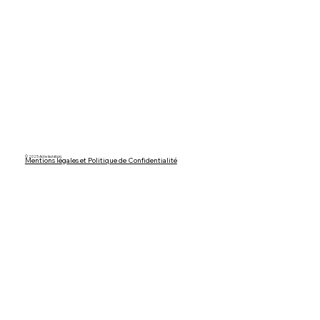
© 2025 Acte Isolation
Mentions légales et Politique de Confidentialité