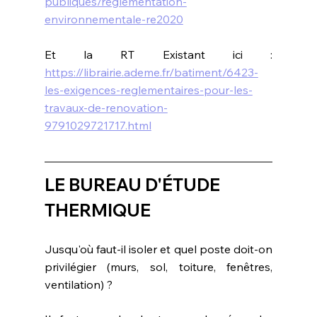
publiques/reglementation-
environnementale-re2020
Et la RT Existant ici : 
https://librairie.ademe.fr/batiment/6423-
les-exigences-reglementaires-pour-les-
travaux-de-renovation-
9791029721717.html
LE BUREAU D'ÉTUDE 
THERMIQUE
Jusqu'où faut-il isoler et quel poste doit-on 
privilégier (murs, sol, toiture, fenêtres, 
ventilation) ?